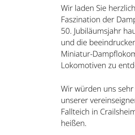
Wir laden Sie herzlich
Faszination der Dam
50. Jubiläumsjahr ha
und die beeindrucke
Miniatur-Dampflokom
Lokomotiven zu ent
Wir würden uns sehr 
unserer vereinseign
Fallteich in Crailshe
heißen.