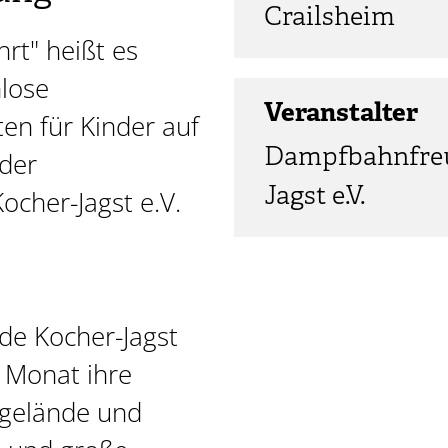
Crailsheim
rt" heißt es
lose
Veranstalter
en für Kinder auf
Dampfbahnfreu
der
Jagst e.V.
cher-Jagst e.V.
e Kocher-Jagst
m Monat ihre
gelände und