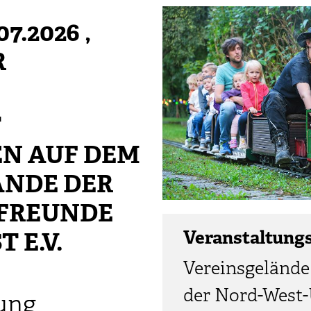
07.2026
,
R
T
N AUF DEM
ÄNDE DER
FREUNDE
Veranstaltung
 E.V.
Vereinsgelände
der Nord-West
ung