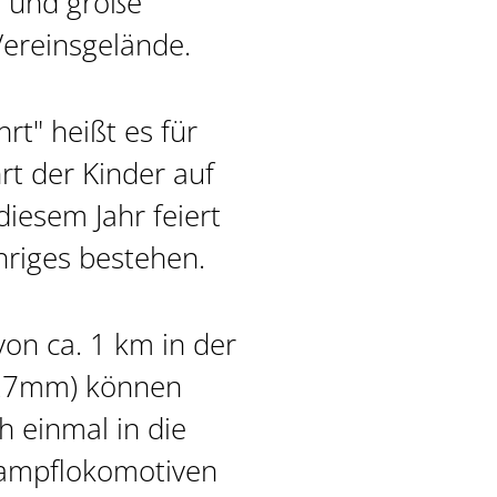
e und große
ereinsgelände.
rt" heißt es für
rt der Kinder auf
iesem Jahr feiert
hriges bestehen.
von ca. 1 km in der
 127mm) können
 einmal in die
Dampflokomotiven