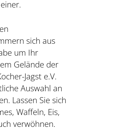
leiner.
hen
ümmern sich aus
gabe um Ihr
 dem Gelände der
cher-Jagst e.V.
tliche Auswahl an
n. Lassen Sie sich
es, Waffeln, Eis,
uch verwöhnen.