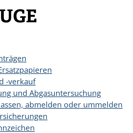
EUGE
nträgen
Ersatzpapieren
d -verkauf
ung und Abgasuntersuchung
ulassen, abmelden oder ummelden
ersicherungen
nnzeichen