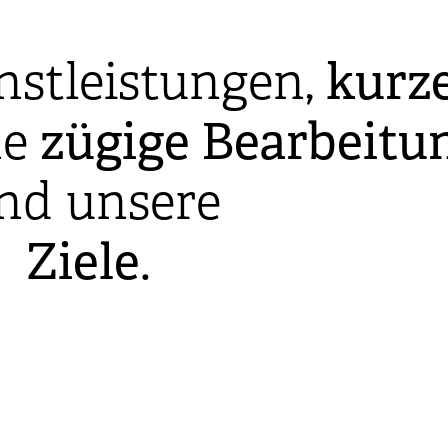
nstleistungen,
kurz
ne
zügige
Bearbeitu
ind unsere
Ziele
.