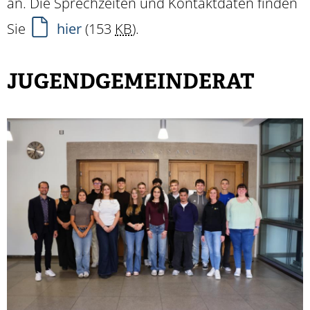
an. Die Sprechzeiten und Kontaktdaten finden
Sie
hier
(153
KB
)
.
JUGENDGEMEINDERAT