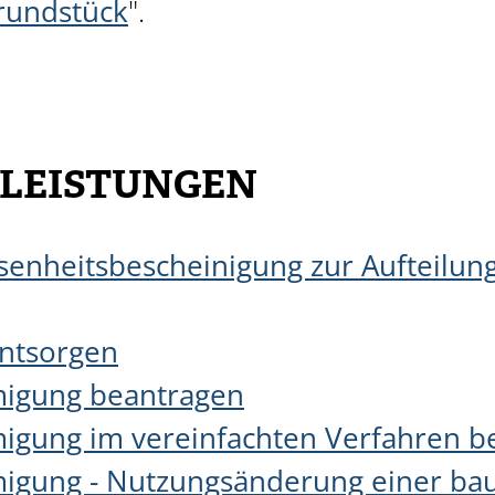
rundstück
".
 LEISTUNGEN
senheitsbescheinigung zur Aufteilun
ntsorgen
igung beantragen
gung im vereinfachten Verfahren b
gung - Nutzungsänderung einer bau