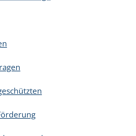
en
tragen
geschützten
 Förderung