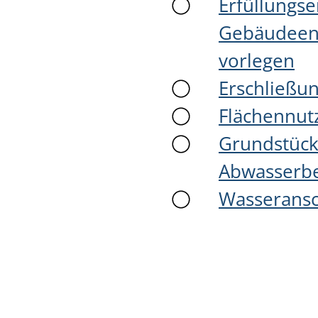
Erfüllungse
Gebäudeene
vorlegen
Erschließun
Flächennut
Grundstück
Abwasserbe
Wasseransc