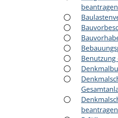
beantragen
Baulastenve
Bauvorbesc
Bauvorhabe
Bebauungsp
Benutzung 
Denkmalbu
Denkmalsch
Gesamtanla
Denkmalsch
beantragen