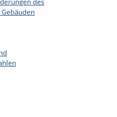
orderungen des
n Gebäuden
und
ahlen