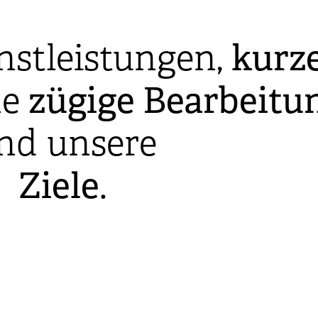
nstleistungen,
kurz
ne
zügige
Bearbeitu
ind unsere
Ziele
.