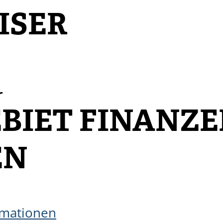
ISER
r
BIET FINANZE
EN
rmationen