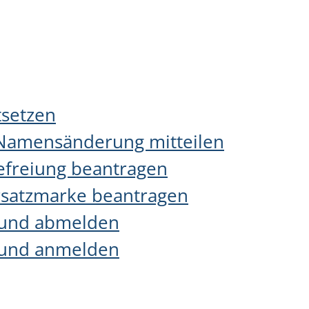
tsetzen
Namensänderung mitteilen
efreiung beantragen
rsatzmarke beantragen
Hund abmelden
Hund anmelden