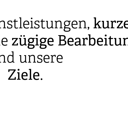
nstleistungen,
kurz
ne
zügige
Bearbeitu
ind unsere
Ziele
.