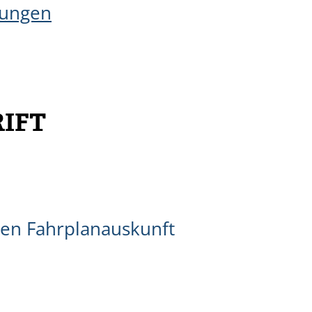
tungen
IFT
hen Fahrplanauskunft