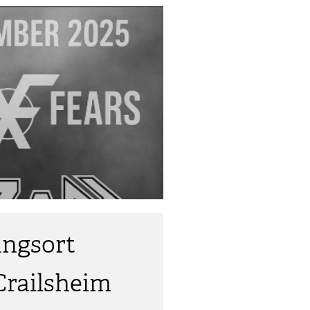
ungsort
Crailsheim