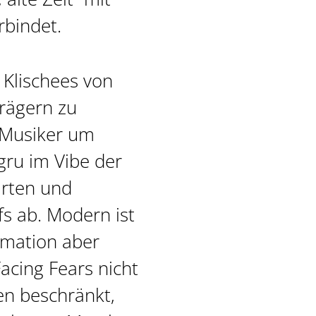
bindet.
 Klischees von
rägern zu
e Musiker um
ru im Vibe der
arten und
fs ab. Modern ist
rmation aber
acing Fears nicht
en beschränkt,