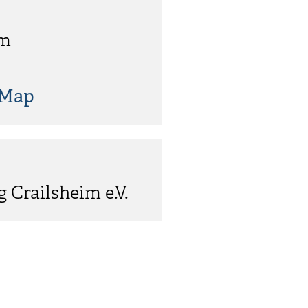
im
tMap
 Crailsheim e.V.