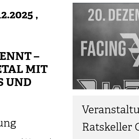
2.2025
,
ENNT –
TAL MIT
S UND
Veranstalt
ung
Ratskeller 