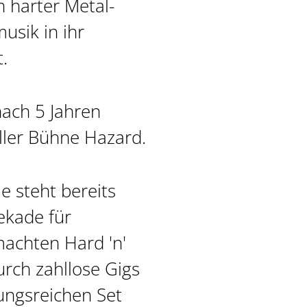
n harter Metal-
sik in ihr
.
nach 5 Jahren
ller Bühne Hazard.
 steht bereits
ekade für
machten Hard 'n'
rch zahllose Gigs
ngsreichen Set