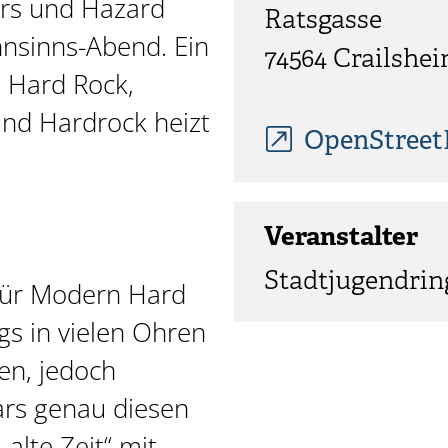
ars und Hazard
Ratsgasse
nsinns-Abend. Ein
74564 Crailshe
 Hard Rock,
und Hardrock heizt
OpenStree
Veranstalter
Stadtjugendring
 für Modern Hard
s in vielen Ohren
en, jedoch
ars genau diesen
 alte Zeit“ mit