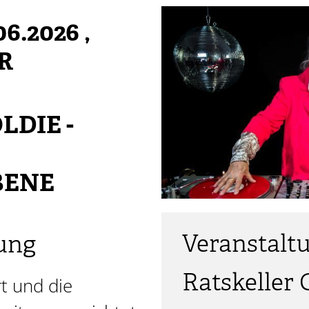
06.2026
,
HR
LDIE -
BENE
Veranstalt
ung
Ratskeller 
rt und die