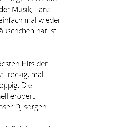
 der Musik, Tanz
infach mal wieder
läuschchen hat ist
.
desten Hits der
al rockig, mal
oppig. Die
ell erobert
nser DJ sorgen.