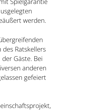
it Spielgarantie
ausgelegten
eäußert werden.
übergreifenden
 des Ratskellers
l der Gäste. Bei
diversen anderen
elassen gefeiert
einschaftsprojekt,