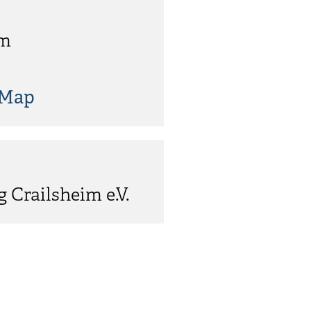
im
tMap
 Crailsheim e.V.