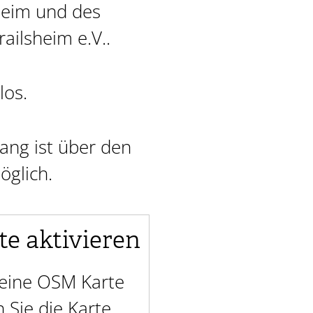
sheim und des
ailsheim e.V..
los.
gang ist über den
öglich.
te aktivieren
t eine OSM Karte
Sie die Karte