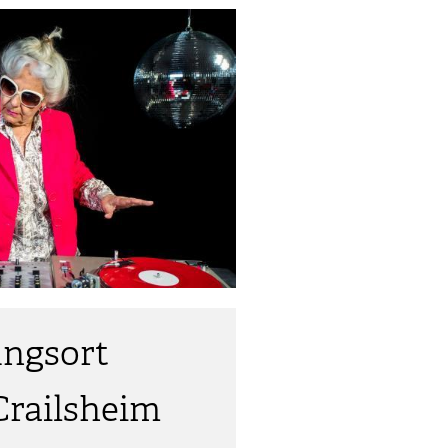
ungsort
Crailsheim