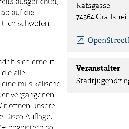
eits ausgerichtet,
Ratsgasse
 ab auf die
74564 Crailshe
tlich schwofen.
OpenStree
delt sich erneut
Veranstalter
die alle
Stadtjugendring
 eine musikalische
 der vergangenen
ir öffnen unsere
e Disco Auflage,
+ begeistern soll.