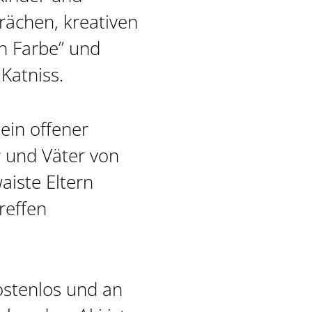
rächen, kreativen
in Farbe” und
Katniss.
 ein offener
r und Väter von
aiste Eltern
reffen
ostenlos und an