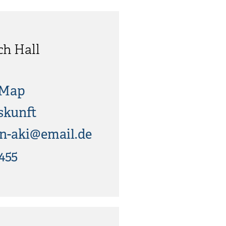
ch Hall
tMap
skunft
n-aki@email.de
455