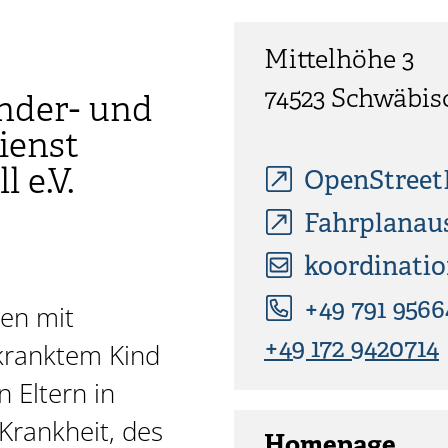
Mittelhöhe 3
74523
Schwäbis
nder- und
ienst
 e.V.
OpenStree
Fahrplanau
koordinatio
+49 791 9566
ien mit
+49 172 9420714
kranktem Kind
 Eltern in
Krankheit, des
Homepage