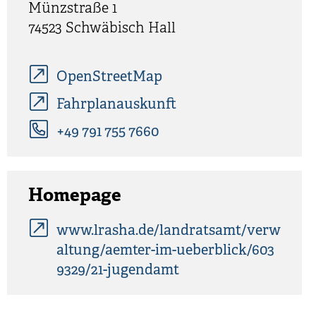
Münzstraße 1
74523
Schwäbisch Hall
OpenStreetMap
Fahrplanauskunft
+49 791 755 7660
Homepage
www.lrasha.de/landratsamt/verw
altung/aemter-im-ueberblick/603
9329/21-jugendamt