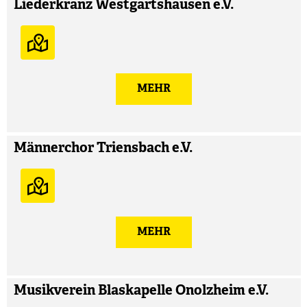
Liederkranz Westgartshausen e.V.
MEHR
Männerchor Triensbach e.V.
MEHR
Musikverein Blaskapelle Onolzheim e.V.