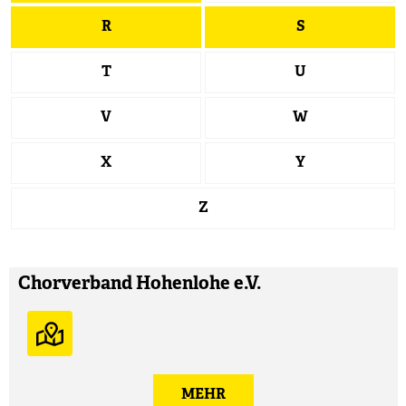
R
S
T
U
V
W
X
Y
Z
Chorverband Hohenlohe e.V.
MEHR