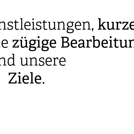
nstleistungen,
kurz
ne
zügige
Bearbeitu
ind unsere
Ziele
.