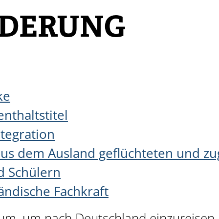
DERUNG
ke
nthaltstitel
tegration
 aus dem Ausland geflüchteten und 
d Schülern
ändische Fachkraft
sum, um nach Deutschland einzureisen,