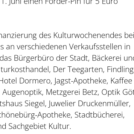
1. Juni einen Förder-Pin für 5 Euro
Finanzierung des Kulturwochenendes bei
ins an verschiedenen Verkaufsstellen in
 das Bürgerbüro der Stadt, Bäckerei un
turkosthandel, Der Teegarten, Findling
otel Dormero, Jagst-Apotheke, Kaffee
o Augenoptik, Metzgerei Betz, Optik Göt
tshaus Siegel, Juwelier Druckenmüller,
chönebürg-Apotheke, Stadtbücherei,
d Sachgebiet Kultur.