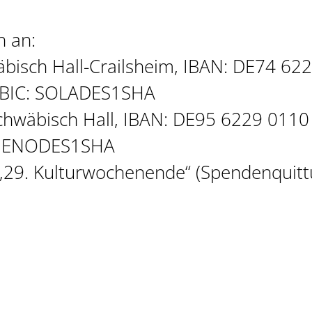
h an:
bisch Hall-Crailsheim, IBAN: DE74 62
 BIC: SOLADES1SHA
chwäbisch Hall, IBAN: DE95 6229 0110
: GENODES1SHA
29. Kulturwochenende“ (Spendenquit