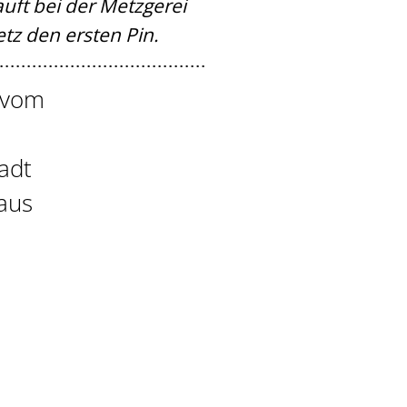
auft bei der Metzgerei
etz den ersten Pin.
 vom
adt
 aus