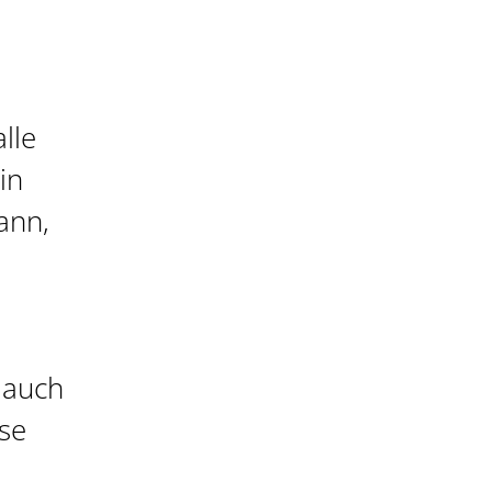
lle
in
ann,
 auch
sse