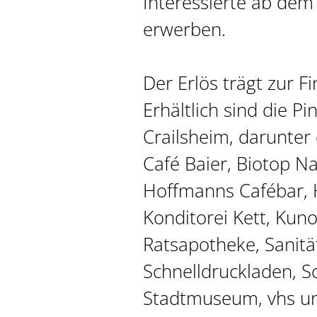
Interessierte ab dem 
erwerben.
Der Erlös trägt zur 
Erhältlich sind die P
Crailsheim, darunter
Café Baier, Biotop Na
Hoffmanns Cafébar, H
Konditorei Kett, Kun
Ratsapotheke, Sanitä
Schnelldruckladen, S
Stadtmuseum, vhs un