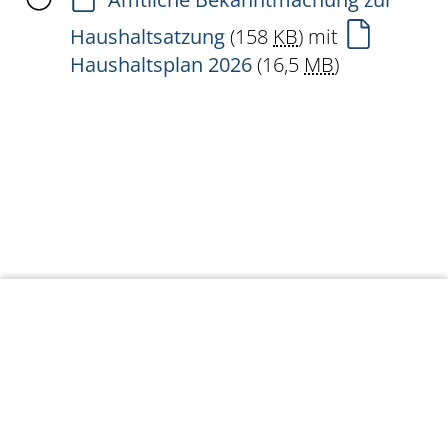
Haushaltsatzung
(158
KB
)
mit
Haushaltsplan 2026
(16,5
MB
)