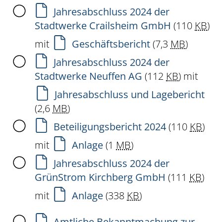
Jahresabschluss 2024 der
Stadtwerke Crailsheim GmbH
(110
KB
)
mit
Geschäftsbericht
(7,3
MB
)
Jahresabschluss 2024 der
Stadtwerke Neuffen AG
(112
KB
)
mit
Jahresabschluss und Lagebericht
(2,6
MB
)
Beteiligungsbericht 2024
(110
KB
)
mit
Anlage
(1
MB
)
Jahresabschluss 2024 der
GrünStrom Kirchberg GmbH
(111
KB
)
mit
Anlage
(338
KB
)
Amtliche Bekanntmachung zur