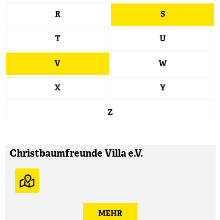
R
S
T
U
V
W
X
Y
Z
Christbaumfreunde Villa e.V.
MEHR