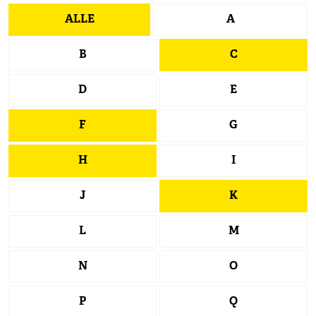
ALLE
A
B
C
D
E
F
G
H
I
J
K
L
M
N
O
P
Q