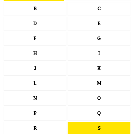
B
C
D
E
F
G
H
I
J
K
L
M
N
O
P
Q
R
S