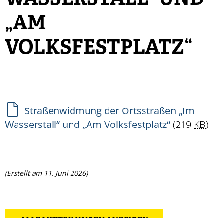
SSERSTALL“ UND „A
M VO
LKSFESTPLATZ“
Straßenwidmung der Ortsstraßen „Im
Wasserstall“ und „Am Volksfestplatz“
(219
KB
)
(Erstellt am 11. Juni 2026)