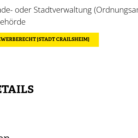
de- oder Stadtverwaltung (Ordnungsam
behörde
GEWERBERECHT [STADT CRAILSHEIM]
TAILS