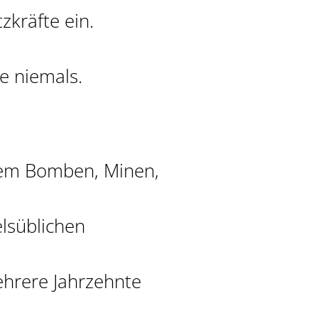
zkräfte ein.
se niemals.
llem Bomben, Minen,
elsüblichen
ehrere Jahrzehnte