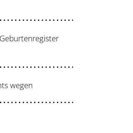
 Geburtenregister
mts wegen