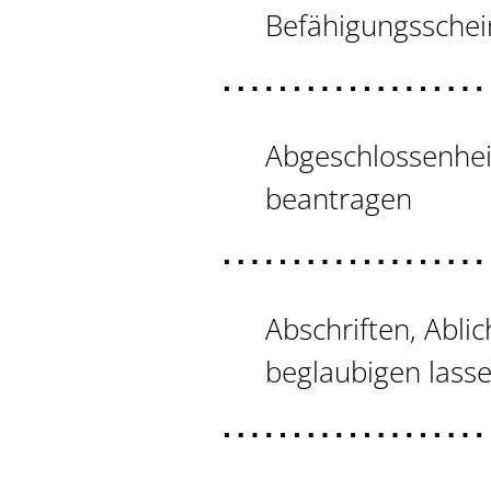
Befähigungsschei
Abgeschlossenhei
beantragen
Abschriften, Abli
beglaubigen lass