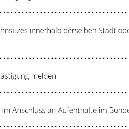
nsitzes innerhalb derselben Stadt o
lästigung melden
e im Anschluss an Aufenthalte im Bund