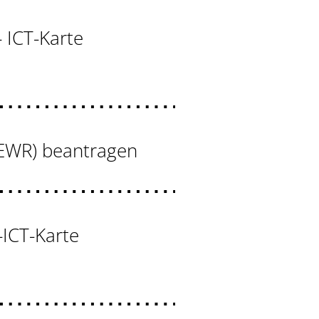
- ICT-Karte
U/EWR) beantragen
-ICT-Karte