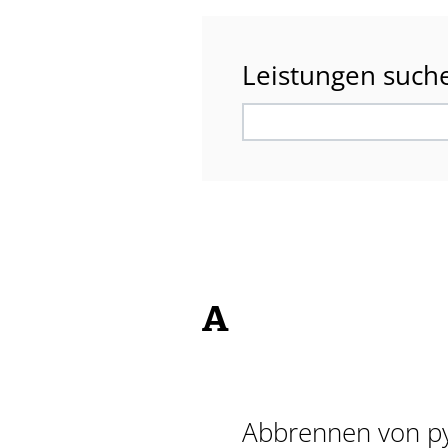
Leistungen such
A
Abbrennen von py