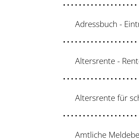
Adressbuch - Eint
Altersrente - Ren
Altersrente für 
Amtliche Meldebe