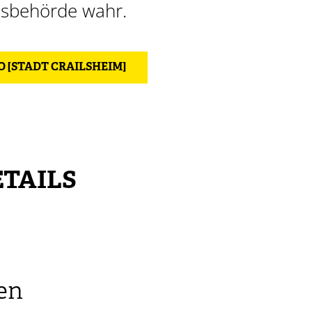
isbehörde wahr.
 [STADT CRAILSHEIM]
TAILS
en