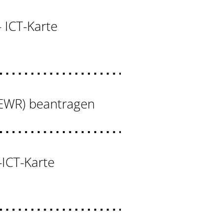
- ICT-Karte
U/EWR) beantragen
-ICT-Karte