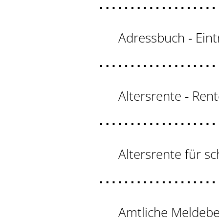
Adressbuch - Eint
Altersrente - Ren
Altersrente für 
Amtliche Meldebe