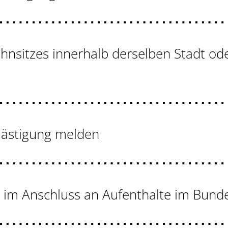
nsitzes innerhalb derselben Stadt o
lästigung melden
e im Anschluss an Aufenthalte im Bund