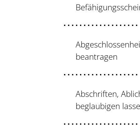
Befähigungsschei
Abgeschlossenhei
beantragen
Abschriften, Abli
beglaubigen lass