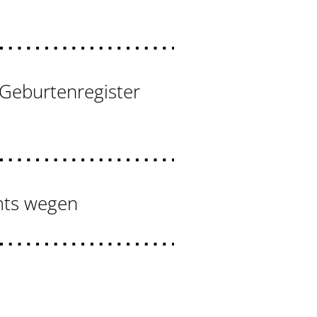
 Geburtenregister
mts wegen