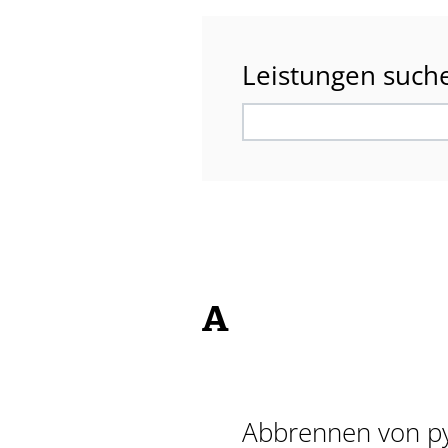
Leistungen such
A
Abbrennen von py