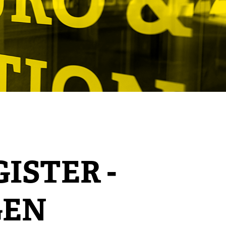
STER -
GEN