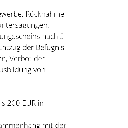
Gewerbe, Rücknahme
untersagungen,
gungsscheins nach §
Entzug der Befugnis
en, Verbot der
usbildung von
ls 200 EUR im
usammenhang mit der