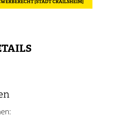
GEWERBERECHT [STADT CRAILSHEIM]
TAILS
en
nen: